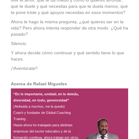
Contacto
qué te duele y qué necesitas para que te duela menos, qué
te pone triste y qué apoyos necesitas en esos momentos?
Ahora te hago la misma pregunta, ¿qué quieres ser en la
vida? Pero ahora intenta responder de otra modo. ¿Qué ha
pasado?
Silencio.
Y ahora decide cómo continuar y qué sentido tiene lo que
haces.
¡!Aventúrate!!
Acerca de Rafael Migueles
“En lo importante, unidad; en lo demás,
diversidad, en todo, generosidad”
(Atribuida a muchos, me la quedo)
Coach y fundador de Global Coaching
Training .
Hasta ahora he trabajado para distintas
empresas del sector educativo y de la
formación continua, ahora trabajo por otros.