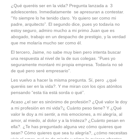
¿Qué queréis ser en la vida? Pregunta lanzada a 3
Coaching Ejecutivo
adolescentes. Inmediatamente se apresuran a contestar.
“Yo siempre lo he tenido claro. Yo quiero ser como mi
Coaching de Equipos
padre, arquitecto”. El segundo dice, pues yo todavía no
estoy seguro, admiro mucho a mi primo Juan que es
Píldoras
abogado, trabajo en un despacho de prestigio, y la verdad
que me molaría mucho ser como él.
Talleres
El tercero, Jaime, no sabe muy bien pero intenta buscar
Proyectos
una respuesta al nivel de la de sus colegas. “Pues yo
seguramente montaré mi propia empresa. Todavía no sé
Proyecto AVICENA
de qué pero seré empresario”.
Les vuelvo a hacer la misma pregunta. Sí, pero ¿qué
Proyecto Albolafia
queréis ser en la vida?. Y me miran con los ojos atónitos
Smart Service
pensando “esta tía está sorda o qué”.
Acaso ¿el ser es sinónimo de profesión? ¿Qué valor le doy
Direct Project
a mi profesión en mi vida?¿ Cuánto peso tiene? Y ¿Qué
valor le doy a mi sentir, a mis emociones, a mi alegría, al
Certificación
amor, al miedo, al dolor y a la tristeza? ¿Cuánto pesan en
ella?. ¿Te has preguntado alguna vez cómo quieres que
Blog
sean? Cómo quieres que sea tu alegría?, ¿cómo necesitas
vivir el amor, qué te da miedo y cómo lo quieres afrontar,