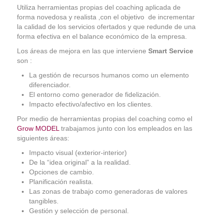
Utiliza herramientas propias del coaching aplicada de
Coaching Ejecutivo
forma novedosa y realista ,con el objetivo de incrementar
la calidad de los servicios ofertados y que redunde de una
Coaching de Equipos
forma efectiva en el balance económico de la empresa.
Los áreas de mejora en las que interviene
Smart Service
Píldoras
son :
Talleres
La gestión de recursos humanos como un elemento
diferenciador.
Proyectos
El entorno como generador de fidelización.
Impacto efectivo/afectivo en los clientes.
Proyecto AVICENA
Por medio de herramientas propias del coaching como el
Proyecto Albolafia
Grow MODEL
trabajamos junto con los empleados en las
siguientes áreas:
Smart Service
Impacto visual (exterior-interior)
Direct Project
De la “idea original” a la realidad.
Opciones de cambio.
Certificación
Planificación realista.
Las zonas de trabajo como generadoras de valores
Blog
tangibles.
Gestión y selección de personal.