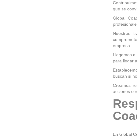
Contribuimos
que se convi
Global Coa
profesional
Nuestros t
comprometen
empresa.
Llegamos a 
para llegar 
Establecemo
buscan si n
Creamos rel
acciones co
Resp
Coa
En Global C