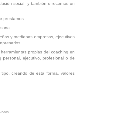
clusión social y también ofrecemos un
ue prestamos.
rsona.
queñas y medianas empresas, ejecutivos
empresarios.
s herramientas propias del coaching en
g personal, ejecutivo, profesional o de
tipo, creando de esta forma, valores
evados