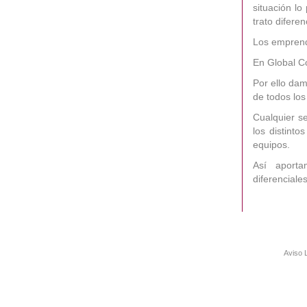
situación l
trato difere
Los emprend
En Global C
Por ello da
de todos los
Cualquier s
los distinto
equipos.
Así aportam
diferenciale
Aviso 