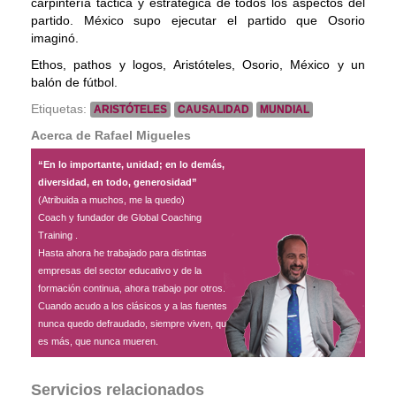
carpintería táctica y estratégica de todos los aspectos del
partido. México supo ejecutar el partido que Osorio
imaginó.
Ethos, pathos y logos, Aristóteles, Osorio, México y un
balón de fútbol.
Etiquetas:
ARISTÓTELES
CAUSALIDAD
MUNDIAL
Acerca de Rafael Migueles
“En lo importante, unidad; en lo demás,
diversidad, en todo, generosidad”
(Atribuida a muchos, me la quedo)
Coach y fundador de Global Coaching
Training .
Hasta ahora he trabajado para distintas
empresas del sector educativo y de la
formación continua, ahora trabajo por otros.
Cuando acudo a los clásicos y a las fuentes
nunca quedo defraudado, siempre viven, que
es más, que nunca mueren.
Servicios relacionados