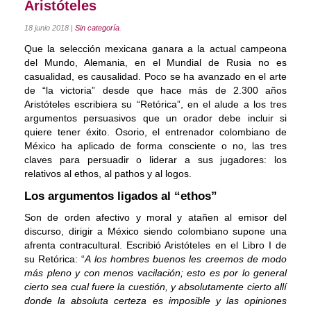
Aristóteles
Coaching Ejecutivo
18 junio 2018
|
Sin categoría
.
Coaching de Equipos
Que la selección mexicana ganara a la actual campeona
del Mundo, Alemania, en el Mundial de Rusia no es
Píldoras
casualidad, es causalidad. Poco se ha avanzado en el arte
de “la victoria” desde que hace más de 2.300 años
Talleres
Aristóteles escribiera su “Retórica”, en el alude a los tres
argumentos persuasivos que un orador debe incluir si
Proyectos
quiere tener éxito. Osorio, el entrenador colombiano de
México ha aplicado de forma consciente o no, las tres
Proyecto AVICENA
claves para persuadir o liderar a sus jugadores: los
relativos al ethos, al pathos y al logos.
Proyecto Albolafia
Los argumentos ligados al “ethos”
Smart Service
Son de orden afectivo y moral y atañen al emisor del
discurso, dirigir a México siendo colombiano supone una
Direct Project
afrenta contracultural. Escribió Aristóteles en el Libro I de
Certificación
su Retórica: “
A los hombres buenos les creemos de modo
más pleno y con menos vacilación; esto es por lo general
Blog
cierto sea cual fuere la cuestión, y absolutamente cierto allí
donde la absoluta certeza es imposible y las opiniones