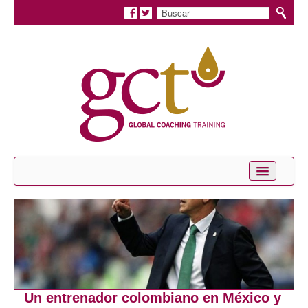
Inicio
Conócenos
Servicios
Coaching Personal
Un entrenador colombiano en México y
Coaching Profesional