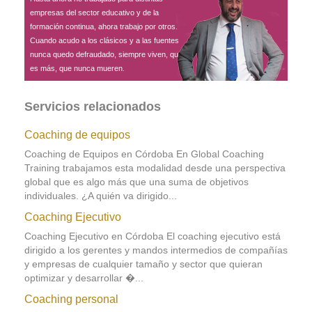
empresas del sector educativo y de la
formación continua, ahora trabajo por otros.
Cuando acudo a los clásicos y a las fuentes
nunca quedo defraudado, siempre viven, que
es más, que nunca mueren.
Servicios relacionados
Coaching de equipos
Coaching de Equipos en Córdoba En Global Coaching
Training trabajamos esta modalidad desde una perspectiva
global que es algo más que una suma de objetivos
individuales. ¿A quién va dirigido...
Coaching Ejecutivo
Coaching Ejecutivo en Córdoba El coaching ejecutivo está
dirigido a los gerentes y mandos intermedios de compañías
y empresas de cualquier tamaño y sector que quieran
optimizar y desarrollar �...
Coaching personal