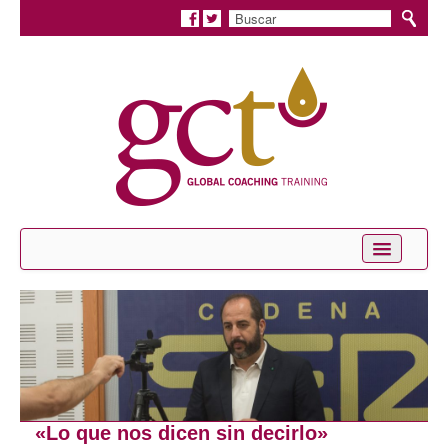
Inicio
Conócenos
Servicios
Coaching Personal
«Lo que nos dicen sin decirlo»
Coaching Profesional