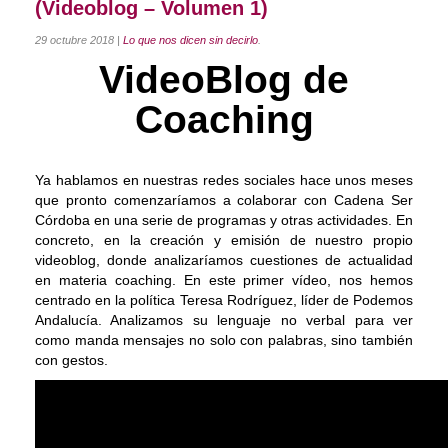
(Videoblog – Volumen 1)
Coaching Ejecutivo
29 octubre 2018
|
Lo que nos dicen sin decirlo
.
VideoBlog de
Coaching de Equipos
Coaching
Píldoras
Talleres
Ya hablamos en nuestras redes sociales hace unos meses
Proyectos
que pronto comenzaríamos a colaborar con Cadena Ser
Córdoba en una serie de programas y otras actividades. En
Proyecto AVICENA
concreto, en la creación y emisión de nuestro propio
Proyecto Albolafia
videoblog, donde analizaríamos cuestiones de actualidad
en materia coaching. En este primer vídeo, nos hemos
Smart Service
centrado en la política Teresa Rodríguez, líder de Podemos
Andalucía. Analizamos su lenguaje no verbal para ver
Direct Project
como manda mensajes no solo con palabras, sino también
con gestos.
Certificación
Blog