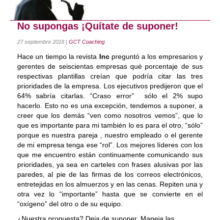
Coaching Ejecutivo
No supongas ¡Quítate de suponer!
Coaching de Equipos
27 septiembre 2018
|
GCT Coaching
.
Píldoras
Hace un tiempo la revista
Inc
preguntó a los empresarios y
gerentes de seiscientas empresas qué porcentaje de sus
Talleres
respectivas plantillas creían que podría citar las tres
prioridades de la empresa. Los ejecutivos predijeron que el
Proyectos
64% sabría citarlas. “Craso error” sólo el 2% supo
hacerlo. Esto no es una excepción, tendemos a suponer, a
Proyecto AVICENA
creer que los demás “ven como nosotros vemos”, que lo
que es importante para mi también lo es para el otro, “sólo”
Proyecto Albolafia
porque es nuestra pareja , nuestro empleado o el gerente
de mi empresa tenga ese “rol”. Los mejores líderes con los
Smart Service
que me encuentro están continuamente comunicando sus
Direct Project
prioridades, ya sea en carteles con frases alusivas por las
paredes, al pie de las firmas de los correos electrónicos,
Certificación
entretejidas en los almuerzos y en las cenas. Repiten una y
otra vez lo “importante” hasta que se convierte en el
Blog
“oxígeno” del otro o de su equipo.
¿Nuestra propuesta? Deja de suponer. Maneja las