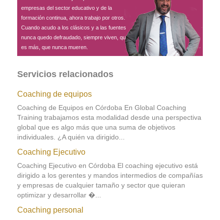
empresas del sector educativo y de la
formación continua, ahora trabajo por otros.
Cuando acudo a los clásicos y a las fuentes
nunca quedo defraudado, siempre viven, que
es más, que nunca mueren.
Servicios relacionados
Coaching de equipos
Coaching de Equipos en Córdoba En Global Coaching
Training trabajamos esta modalidad desde una perspectiva
global que es algo más que una suma de objetivos
individuales. ¿A quién va dirigido...
Coaching Ejecutivo
Coaching Ejecutivo en Córdoba El coaching ejecutivo está
dirigido a los gerentes y mandos intermedios de compañías
y empresas de cualquier tamaño y sector que quieran
optimizar y desarrollar �...
Coaching personal