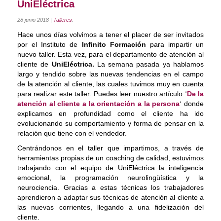
UniEléctrica
Coaching Ejecutivo
28 junio 2018
|
Talleres
.
Coaching de Equipos
Hace unos días volvimos a tener el placer de ser invitados
por el Instituto de
Infinito Formación
para impartir un
Píldoras
nuevo taller. Esta vez, para el departamento de atención al
cliente de
UniEléctrica.
La semana pasada ya hablamos
Talleres
largo y tendido sobre las nuevas tendencias en el campo
de la atención al cliente, las cuales tuvimos muy en cuenta
Proyectos
para realizar este taller. Puedes leer nuestro artículo
‘
De la
atención al cliente a la orientación a la persona
‘
donde
Proyecto AVICENA
explicamos en profundidad como el cliente ha ido
evolucionando su comportamiento y forma de pensar en la
Proyecto Albolafia
relación que tiene con el vendedor.
Smart Service
Centrándonos en el taller que impartimos, a través de
herramientas propias de un coaching de calidad, estuvimos
Direct Project
trabajando con el equipo de UniEléctrica la inteligencia
emocional, la programación neurolingüística y la
Certificación
neurociencia. Gracias a estas técnicas los trabajadores
aprendieron a adaptar sus técnicas de atención al cliente a
Blog
las nuevas corrientes, llegando a una fidelización del
cliente.