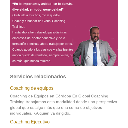
“En lo importante, unidad; en lo demás,
diversidad, en todo, generosidad”
(Atribuida a muchos, me la quedo)
Coach y fundador de Global Coaching
Training .
Hasta ahora he trabajado para distintas
empresas del sector educativo y de la
formación continua, ahora trabajo por otros.
Cuando acudo a los clásicos y a las fuentes
nunca quedo defraudado, siempre viven, que
es más, que nunca mueren.
Servicios relacionados
Coaching de equipos
Coaching de Equipos en Córdoba En Global Coaching
Training trabajamos esta modalidad desde una perspectiva
global que es algo más que una suma de objetivos
individuales. ¿A quién va dirigido...
Coaching Ejecutivo