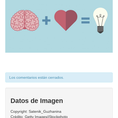
Coaching Ejecutivo
Coaching de Equipos
Píldoras
Talleres
Proyectos
Proyecto AVICENA
Proyecto Albolafia
Los comentarios están cerrados.
Smart Service
Direct Project
Certificación
Datos de Imagen
Blog
Copyright: Satenik_Guzhanina
Crédito: Getty Images/iStockphoto