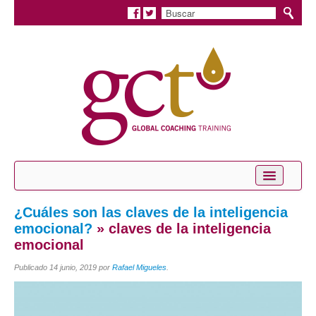
Inicio
¿Cuáles son las claves de la inteligencia
emocional?
» claves de la inteligencia
Conócenos
emocional
Servicios
Publicado
14 junio, 2019
por
Rafael Migueles
.
Coaching Personal
Coaching Profesional