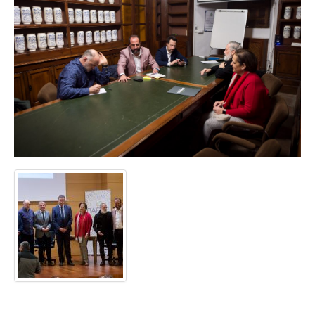
Coaching Ejecutivo
Coaching de Equipos
Píldoras
Talleres
Proyectos
Proyecto AVICENA
Proyecto Albolafia
Smart Service
Direct Project
Certificación
Blog