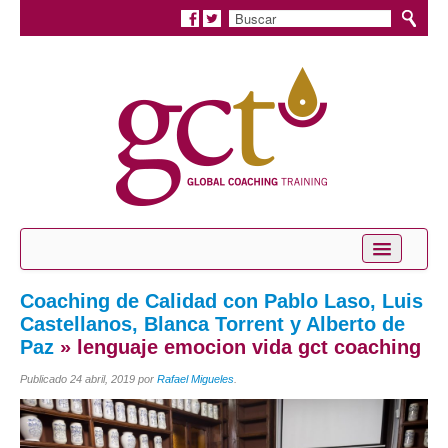
Inicio
Coaching de Calidad con Pablo Laso, Luis
Castellanos, Blanca Torrent y Alberto de
Conócenos
Paz
» lenguaje emocion vida gct coaching
Servicios
Publicado
24 abril, 2019
por
Rafael Migueles
.
Coaching Personal
Coaching Profesional