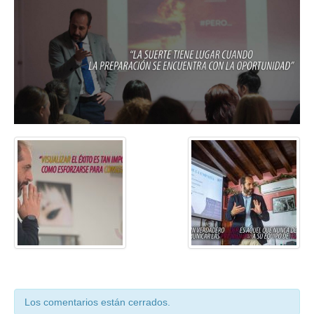
Coaching Ejecutivo
Coaching de Equipos
Píldoras
Talleres
Proyectos
Proyecto AVICENA
Proyecto Albolafia
Smart Service
Direct Project
Certificación
Blog
Los comentarios están cerrados.