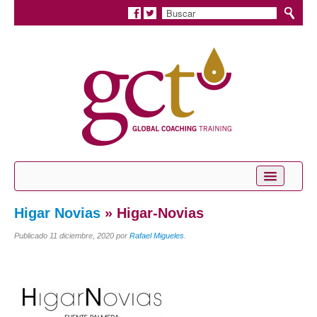
Inicio
Higar Novias
» Higar-Novias
Conócenos
Publicado
11 diciembre, 2020
por
Rafael Migueles
.
Servicios
Coaching Personal
Coaching Profesional