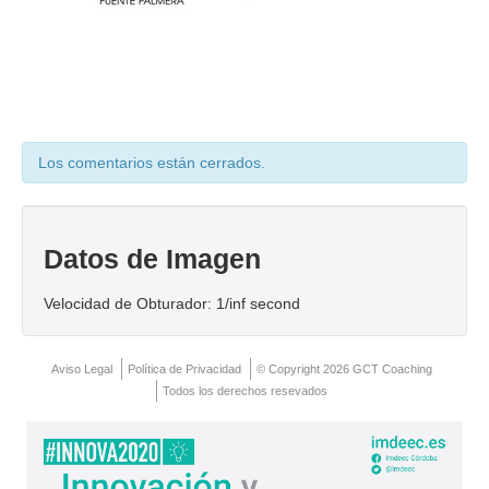
Coaching Ejecutivo
Coaching de Equipos
Píldoras
Talleres
Los comentarios están cerrados.
Proyectos
Proyecto AVICENA
Datos de Imagen
Proyecto Albolafia
Velocidad de Obturador: 1/inf second
Smart Service
Direct Project
Aviso Legal
Política de Privacidad
© Copyright 2026 GCT Coaching
Todos los derechos resevados
Certificación
Blog