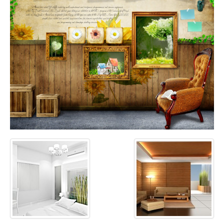
Coaching Ejecutivo
Coaching de Equipos
Píldoras
Talleres
Proyectos
Proyecto AVICENA
Proyecto Albolafia
Smart Service
Direct Project
Certificación
Blog