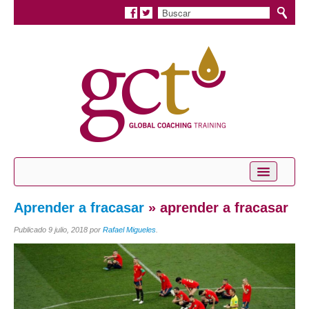
Inicio
Aprender a fracasar
» aprender a fracasar
Conócenos
Publicado
9 julio, 2018
por
Rafael Migueles
.
Servicios
Coaching Personal
Coaching Profesional