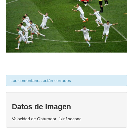
Coaching Ejecutivo
Coaching de Equipos
Píldoras
Talleres
Proyectos
Proyecto AVICENA
Proyecto Albolafia
Los comentarios están cerrados.
Smart Service
Direct Project
Datos de Imagen
Certificación
Velocidad de Obturador: 1/inf second
Blog