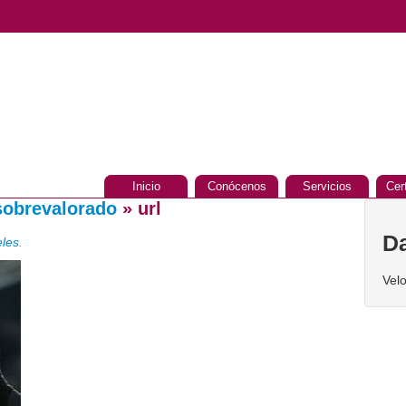
Inicio
Conócenos
Servicios
Cer
 sobrevalorado
» url
D
eles
.
Vel