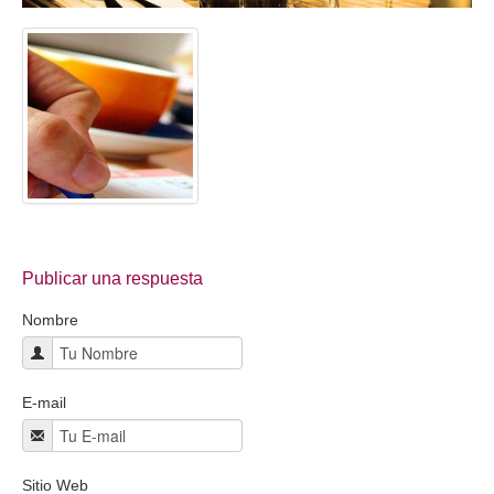
Coaching Ejecutivo
Coaching de Equipos
Píldoras
Talleres
Proyectos
Proyecto AVICENA
Publicar una respuesta
Proyecto Albolafia
Nombre
Smart Service
Direct Project
E-mail
Certificación
Blog
Sitio Web