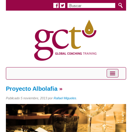
Inicio
Proyecto Albolafia
»
Conócenos
Publicado
5 noviembre, 2013
por
Rafael Migueles
.
Servicios
Coaching Personal
Coaching Profesional