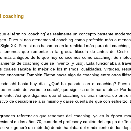
l coaching
ue el término ‘coaching’ es realmente un concepto bastante moderno
rigen. Pues si nos atenemos al coaching como profesión más o menos
l Siglo XX. Pero si nos basamos en la realidad más pura del coaching
s tenemos que remontar a la grecia filósofa de antes de Cristo.
s más antiguos de lo que hoy conocemos como coaching. Su métod
ramienta de coaching que se inventó (y usó). Esta funcionaba a travé
as cuales sacaba lo mejor de los mismos: cualidades, virtudes, resp
on encontrar. También Platón hacía algo de coaching entre otros filóso
esde ahí hasta hoy día.. ¿Qué ha pasado con el coaching? Pues en
ue procede del verbo ‘to coach’, que significa entrenar o tutelar. Por l
miento. Así que digamos que el coaching es una manera de entrena
jetivo de descubrirse a sí mismo y darse cuenta de que con esfuerzo, t
grandes referencias que tenemos del coaching, ya en la época mo
sional en los años 70, cuando el profesor y capitán del equipo de Ten
 a su vez generó un método) donde hablaba del rendimiento de los dep