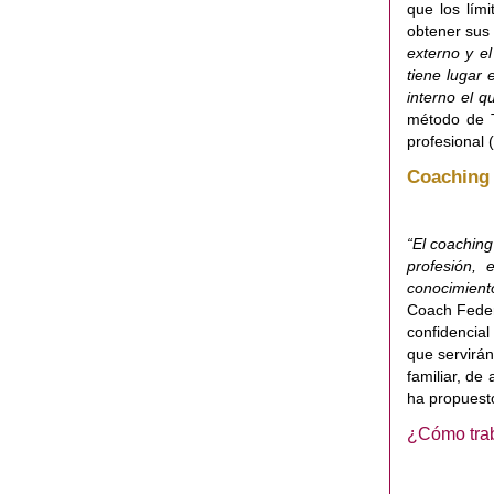
que los lím
obtener sus 
externo y el
tiene lugar 
interno el q
método de T
profesional 
Coaching 
“El coaching
profesión,
conocimient
Coach Feder
confidencial
que servirá
familiar, de
ha propuesto
¿Cómo tra