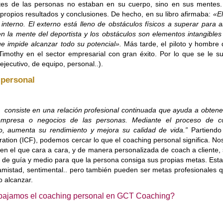
ites de las personas no estaban en su cuerpo, sino en sus mentes. 
propios resultados y conclusiones. De hecho, en su libro afirmaba:
«El
 interno. El externo está lleno de obstáculos físicos a superar para a
en la mente del deportista y los obstáculos son elementos intangible
ue impide alcanzar todo su poten
cial».
Más tarde, el piloto y hombre
imothy en el sector empresarial con gran éxito. Por lo que se le s
(ejecutivo, de equipo, personal..).
personal
 consiste en una relación profesional continuada que ayuda a obtener 
 empresa o negocios de las personas. Mediante el proceso de co
o, aumenta su rendimiento y mejora su calidad de vida.”
Partiendo
ation (ICF)
, podemos cercar lo que el coaching personal significa. No
 en el que cara a cara, y de manera personalizada de coach a cliente
n de guía y medio para que la persona consiga sus propias metas. Est
 amistad, sentimental.. pero también pueden ser metas profesionales 
 alcanzar.
bajamos el coaching personal en GCT Coaching?