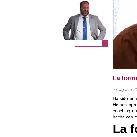
La fórm
27 agosto 2
Ha sido una
Hemos apren
coaching qu
hecho con mu
La f