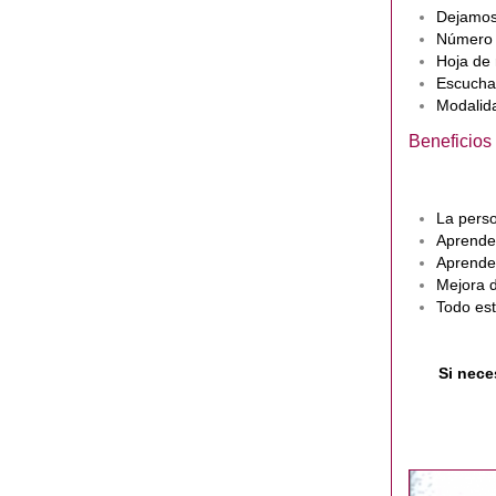
Dejamos 
Número d
Hoja de 
Escucha 
Modalida
Beneficios
La perso
Aprender
Aprender
Mejora d
Todo est
Si nece