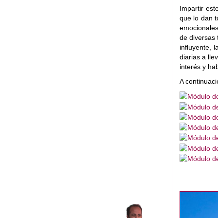
Impartir es
que lo dan t
emocionales
de diversas 
influyente, 
diarias a l
interés y ha
A continuac