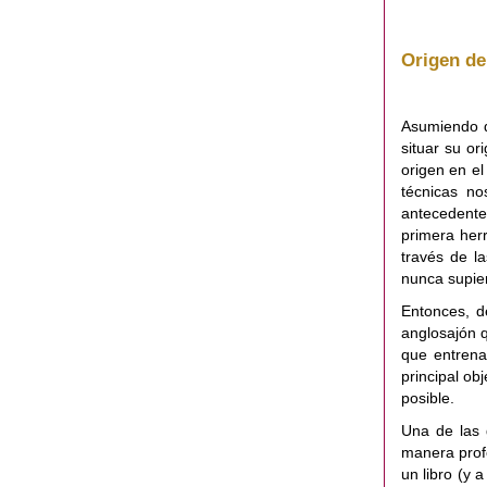
Origen de
Asumiendo q
situar su o
origen en e
técnicas no
antecedente
primera her
través de l
nunca supier
Entonces, d
anglosajón q
que entrena
principal ob
posible.
Una de las 
manera profe
un libro (y