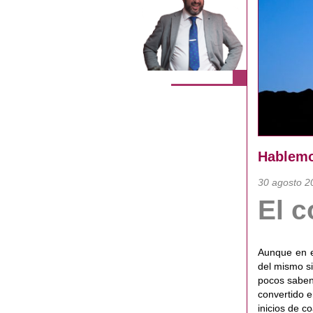
Hablemo
30 agosto 2
El c
Aunque en e
del mismo s
pocos saben 
convertido 
inicios de c