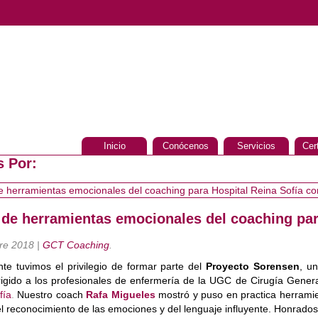
Inicio
Conócenos
Servicios
Cer
s Por:
 de herramientas emocionales del coaching par
re 2018
|
GCT Coaching
.
te tuvimos el privilegio de formar parte del
Proyecto Sorensen
, u
rigido a los profesionales de enfermería de la UGC de Cirugía Genera
fía
.
Nuestro coach
Rafa Migueles
mostró y puso en practica herramie
el reconocimiento de las emociones y del lenguaje influyente. Honrado